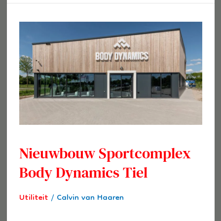
Nieuwbouw
Sportcomplex
Body
Dynamics
Tiel
Nieuwbouw Sportcomplex
Body Dynamics Tiel
Utiliteit
/
Calvin van Haaren