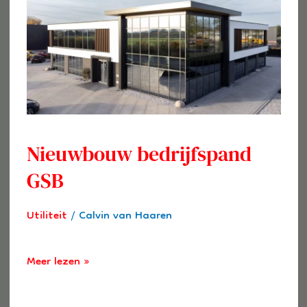
GSB
Nieuwbouw bedrijfspand
GSB
Utiliteit
/
Calvin van Haaren
Meer lezen »