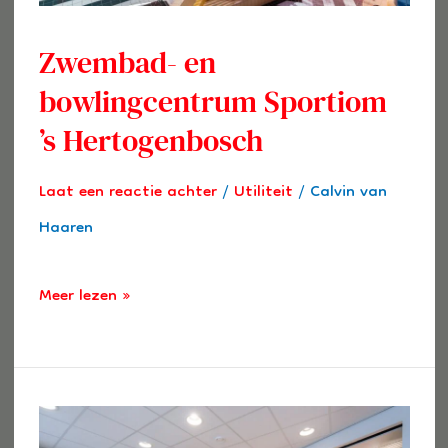
Zwembad- en
bowlingcentrum Sportiom
’s Hertogenbosch
Laat een reactie achter
/
Utiliteit
/
Calvin van
Haaren
Meer lezen »
Van
kapsalon