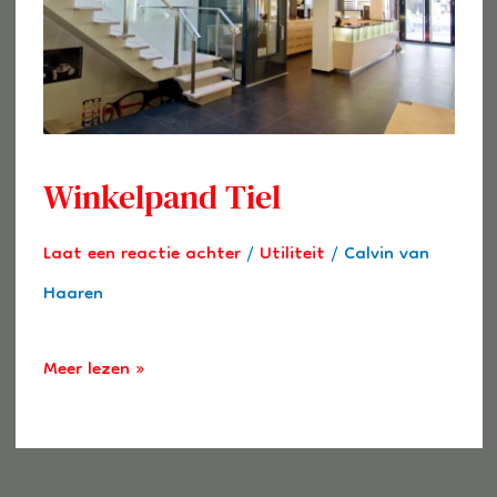
Winkelpand Tiel
Laat een reactie achter
/
Utiliteit
/
Calvin van
Haaren
Meer lezen »