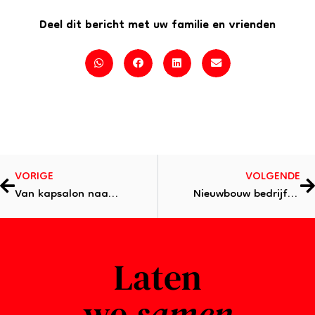
Deel dit bericht met uw familie en vrienden
Vorige
Vo
VORIGE
VOLGENDE
Van kapsalon naar apotheek Dodewaard
Nieuwbouw bedrijfspand-kantoor Buren
Laten
we
samen