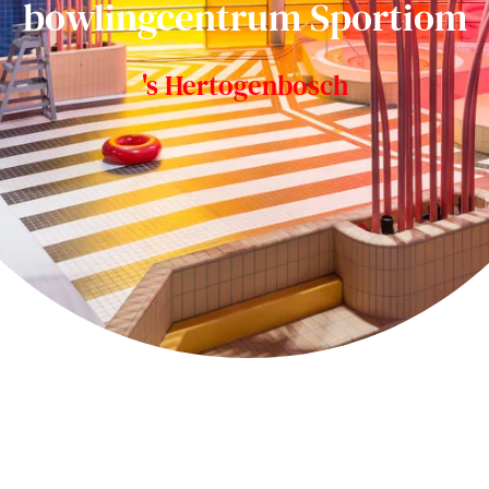
bowlingcentrum Sportiom
's Hertogenbosch